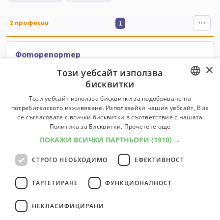
2
професии
1
Фоторепортер
×
Отразява събитията в снимки.
Този уебсайт използва
бисквитки
Класификатор:
6000
Университети:
3
Специалности:
4
Университети
Специалности
BULGARIAN
Този уебсайт използва бисквитки за подобряване на
потребителското изживяване. Използвайки нашия уебсайт, Вие
ENGLISH
се съгласявате с всички бисквитки в съответствие с нашата
Фотограф
Политика за Бисквитки.
Прочетете още
Служи си с фотоапарат или камера, за да заснеме или
ПОКАЖИ ВСИЧКИ ПАРТНЬОРИ
(1910) →
запише различни обекти.
СТРОГО НЕОБХОДИМО
ЕФЕКТИВНОСТ
Университети:
3
Специалности:
3
Университети
Специалности
ТАРГЕТИРАНЕ
ФУНКЦИОНАЛНОСТ
НЕКЛАСИФИЦИРАНИ
2
професии
1