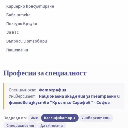
Кариерно консултиране
Библиотека
Полезни връзки
За нас
Въпроси и отговори
Пишете ни
Професии за специалност
Специалност:
Фотография
Университет:
Национална академия за театрално и
филмово изкуство "Кръстьо Сарафов" - София
Подреди по:
Име
Класификатор
Университети
Специалности
Длъжности