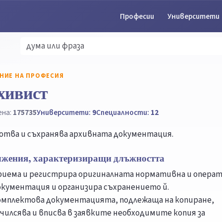
Професии
Университети
НИЕ НА ПРОФЕСИЯ
хивист
ена:
175735
Университети:
9
Специалности:
12
отва и съхранява архивната документация.
лжения, характеризиращи длъжността
риема и регистрира оригиналната нормативна и опера
окументация и организира съхранението й.
омплектова документацията, подлежаща на копиране,
чилсява и вписва в заявките необходимите копия за