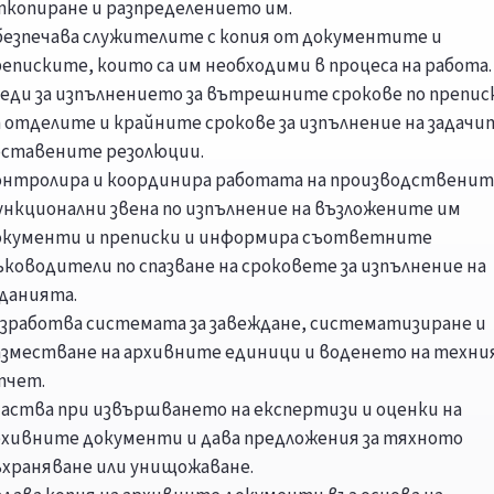
ткопиране и разпределението им.
безпечава служителите с копия от документите и
еписките, които са им необходими в процеса на работа.
леди за изпълнението за вътрешните срокове по препи
 отделите и крайните срокове за изпълнение на задачи
оставените резолюции.
онтролира и координира работата на производственит
ункционални звена по изпълнение на възложените им
окументи и преписки и информира съответните
ководители по спазване на сроковете за изпълнение на
аданията.
азработва системата за завеждане, систематизиране и
азместване на архивните единици и воденето на техни
тчет.
частва при извършването на експертизи и оценки на
рхивните документи и дава предложения за тяхното
ъхраняване или унищожаване.