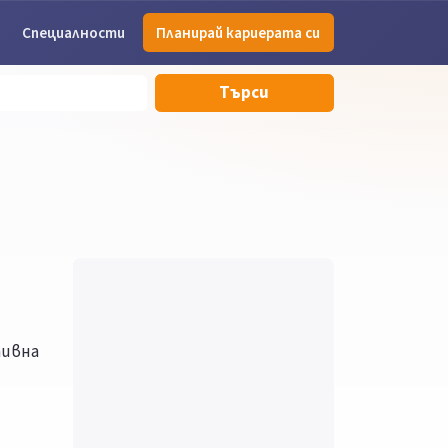
Специалности
Планирай кариерата си
Търси
тивна