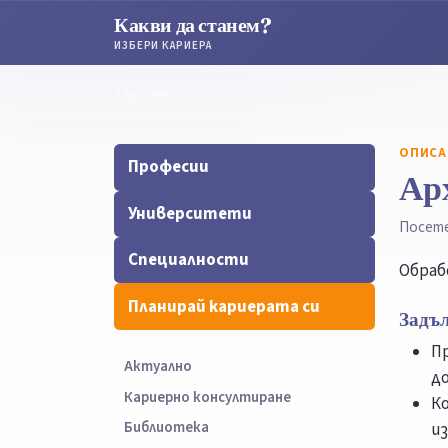
Какви да станем?
ИЗБЕРИ КАРИЕРА
Търсене
Търсене
ОПИСА
Професии
Ар
Университети
Посет
Специалности
Обраб
Планирай кариерата си
Задъ
П
Актуално
д
Кариерно консултиране
К
Библиотека
из