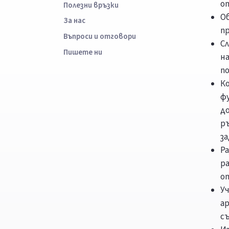
о
Полезни връзки
О
За нас
пр
Въпроси и отговори
С
Пишете ни
на
п
К
ф
д
ръ
з
Р
р
о
У
а
с