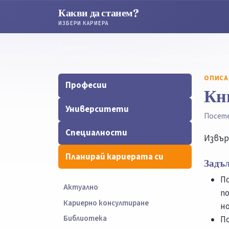
Какви да станем?
ИЗБЕРИ КАРИЕРА
Търсене
Търсене
ОПИСА
Професии
Кн
Университети
Посет
Специалности
Извър
Планирай кариерата си
Задъ
П
Актуално
п
Кариерно консултиране
но
Библиотека
П