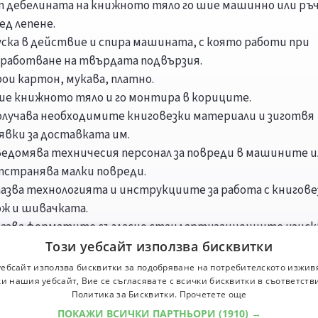
т дебелината на книжното тяло го шие машинно или ръ
ед лепене.
уска в действие и спира машината, с която работи при
зработване на твърдата подвързия.
ои картон, мукава, платно.
ие книжното тяло и го монтира в кориците.
олучава необходимите книговезки материали и зиготвя
явки за доставката им.
ведомява техничесия персонал за повреди в машините и
тстранява малки повреди.
пазва технологията и инструкциите за работа с книгове
ож и шивачката.
пазва форматите съгласно стандартизационните изиск
Този уебсайт използва бисквитки
зование
уебсайт използва бисквитки за подобряване на потребителското изжив
и нашия уебсайт, Вие се съгласявате с всички бисквитки в съответств
о образовние.
Политика за Бисквитки.
Прочетете още
ПОКАЖИ ВСИЧКИ ПАРТНЬОРИ
(1910) →