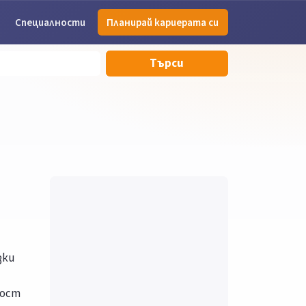
Специалности
Планирай кариерата си
Търси
зки
мост