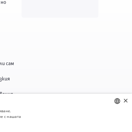
чно
ли сам
зкия
вания.
×
яване.
ие с нашата
BULGARIAN
ENGLISH