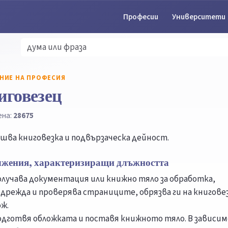
Професии
Университети
НИЕ НА ПРОФЕСИЯ
иговезец
ена:
28675
шва книговезка и подвързаческа дейност.
лжения, характеризиращи длъжността
олучава документация или книжно тяло за обработка,
одрежда и проверява страниците, обрязва ги на книгове
ж.
одготвя обложката и поставя книжното тяло. В зависи