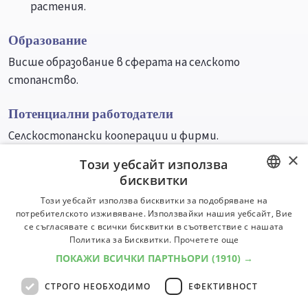
растения.
Образование
Висше образование в сферата на селското
стопанство.
Потенциални работодатели
Селскостопански кооперации и фирми.
×
Този уебсайт използва
Университети
Специалности
бисквитки
BULGARIAN
Този уебсайт използва бисквитки за подобряване на
потребителското изживяване. Използвайки нашия уебсайт, Вие
ENGLISH
се съгласявате с всички бисквитки в съответствие с нашата
Политика за Бисквитки.
Прочетете още
ПОКАЖИ ВСИЧКИ ПАРТНЬОРИ
(1910) →
СТРОГО НЕОБХОДИМО
ЕФЕКТИВНОСТ