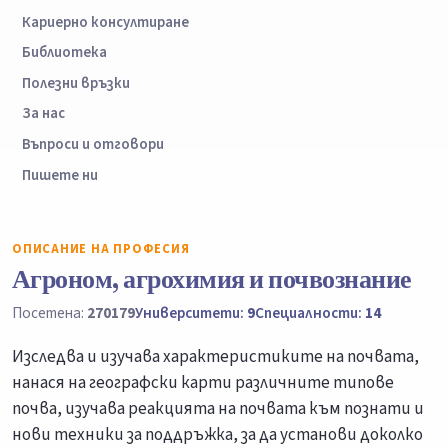
Кариерно консултиране
Библиотека
Полезни връзки
За нас
Въпроси и отговори
Пишете ни
ОПИСАНИЕ НА ПРОФЕСИЯ
Агроном, агрохимия и почвознание
Посетена:
270179
Университети:
9
Специалности:
14
Изследва и изучава характеристиките на почвата,
нанася на географски карти различните типове
почва, изучава реакцията на почвата към познати и
нови техники за поддръжка, за да установи доколко