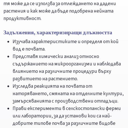
тя може да се използва за отлеждането на дадени
растения и как може да бъде подобрена нейната
продуктивност.
Задължения, характеризиращи длъжността
Изучава характеристиките и определя от кой
вид е почвата.
Представя химически анализ относно
съдържанието на микроорганизми и наблюдава
влиянието на различните процедури върху
развитието на растението.
Изследва реакцията на почвата от
наторяването, смяната на отделните култури,
замърсяванията с производствени отпадъци.
Прави експерименти в селскостопански ферми
или лаборатории, за да установи кои са най-
добрите типове почва за различните видове