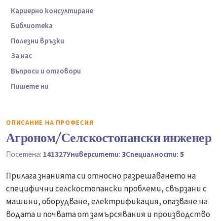
Кариерно консултиране
Библиотека
Полезни връзки
За нас
Въпроси и отговори
Пишете ни
ОПИСАНИЕ НА ПРОФЕСИЯ
Агроном/Селскостопански инженер
Посетена:
141327
Университети:
3
Специалности:
5
Прилага знанията си относно разрешаването на
специфични селскостопански проблеми, свързани с
машини, оборудване, електрификация, опазване на
водата и почвата от замърсявания и производство