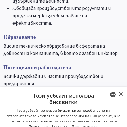
извършените дейности.
.Обобщава производствените резултати и
предлага мерки за увеличаване на
ефективността.
Образование
Висше техническо образование в сферата на
дейност на компанията, в която е главен инженер.
Потенциални работодатели
Всички държавни и частни производствени
предприятия.
×
Този уебсайт използва
Университети
Специалности
бисквитки
BULGARIAN
Този уебсайт използва бисквитки за подобряване на
потребителското изживяване. Използвайки нашия уебсайт, Вие
ENGLISH
се съгласявате с всички бисквитки в съответствие с нашата
Политика за Бисквитки.
Прочетете още