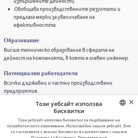
извършените дейности.
.Обобщава производствените резултати и
предлага мерки за увеличаване на
ефективността.
Образование
Висше техническо образование в сферата на
дейност на компанията, в която е главен инженер.
Потенциални работодатели
Всички държавни и частни производствени
предприятия.
×
Този уебсайт използва
Университети
Специалности
бисквитки
BULGARIAN
Този уебсайт използва бисквитки за подобряване на
потребителското изживяване. Използвайки нашия уебсайт, Вие
ENGLISH
се съгласявате с всички бисквитки в съответствие с нашата
Политика за Бисквитки.
Прочетете още