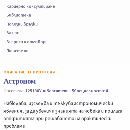
Кариерно консултиране
Библиотека
Полезни връзки
За нас
Въпроси и отговори
Пишете ни
ОПИСАНИЕ НА ПРОФЕСИЯ
Астроном
Посетена:
125138
Университети:
5
Специалности:
8
Набюдава, изследва и тълкува астрономически
явления, за да увеличи знанията на човека и прилага
откритията при решаването на практически
проблеми.