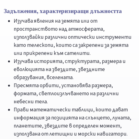
Задължения, характеризиращи длъжността
Изучава явления на земята или от
пространството над атмосферата,
използвайки различни оптически инструменти
като телескопи, които са закрепени за земята
или прикрепени към сателити.
Изучава историята, структурата, размера и
еволюцията на звездите, звездните
образувания, вселената.
Пресмята орбити, установява размера,
формата, светлоизлъчването на различни
небесни тела.
Прави математически таблици, които дават
информация за позицията на слънцето, луната,
планетите, звездите в определен момент,
използвана от летищни и морски навигатори.