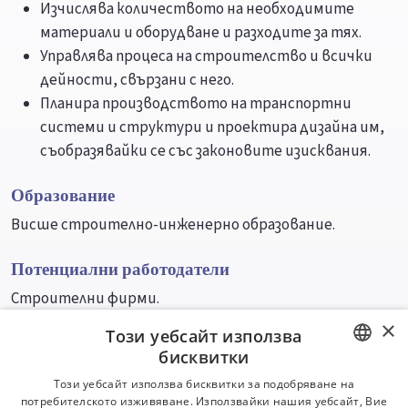
Изчислява количеството на необходимите
материали и оборудване и разходите за тях.
Управлява процеса на строителство и всички
дейности, свързани с него.
Планира производството на транспортни
системи и структури и проектира дизайна им,
съобразявайки се със законовите изисквания.
Образование
Висше строително-инженерно образование.
Потенциални работодатели
Строителни фирми.
×
Този уебсайт използва
Университети
Специалности
бисквитки
BULGARIAN
Този уебсайт използва бисквитки за подобряване на
потребителското изживяване. Използвайки нашия уебсайт, Вие