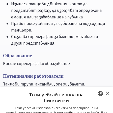
Измисля танцови движения, които да
представят разказ, да изразяват определена
емоция или за забавление на публика.
Прави прослушвания за избиране на подходящи
танцьори.
Създава хореографии за балети, мюзикали и
други представления.
Образование
Висше хореографско образование.
Потенциални работодатели
Танцови трупи, ансамбли, опери, балети.
×
Този уебсайт използва
Университети
Специалности
бисквитки
BULGARIAN
Този уебсайт използва бисквитки за подобряване на
потребителското изживяване. Използвайки нашия уебсайт, Вие