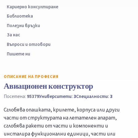
Кариерно консултиране
Библиотека
Полезни връзки
За нас
Въпроси и отговори
Пишете ни
ОПИСАНИЕ НА ПРОФЕСИЯ
Авиационен конструктор
Посетена:
95379
Университети:
3
Специалности:
3
Сглобява опашката, крилете, корпуса или други
части от структурата на летателен апарат,
сглобява ракети от части и компоненти и
инсталира функционални единици, части или