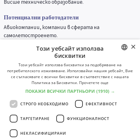
Висше техническо образование.
Потенциални работодатели
Авиокомпании, компании в сферата на
самолетостроенето.
×
Този уебсайт използва
Университети
Специалности
бисквитки
BULGARIAN
Този уебсайт използва бисквитки за подобряване на
потребителското изживяване. Използвайки нашия уебсайт, Вие
ENGLISH
се съгласявате с всички бисквитки в съответствие с нашата
Политика за Бисквитки.
Прочетете още
ПОКАЖИ ВСИЧКИ ПАРТНЬОРИ
(1910) →
СТРОГО НЕОБХОДИМО
ЕФЕКТИВНОСТ
ТАРГЕТИРАНЕ
ФУНКЦИОНАЛНОСТ
НЕКЛАСИФИЦИРАНИ