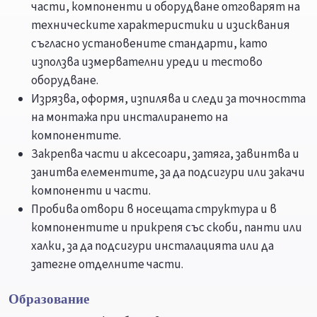
части, компоненти и оборудване отговарят на
техническите характеристики и изисквания
съгласно установените стандарти, като
използва измервателни уреди и тестово
оборудване.
Изрязва, оформя, изпилява и следи за точността
на монтажа при инсталирането на
компонентите.
Закрепва части и аксесоари, затяга, завинтва и
занитва елементите, за да подсигури или закачи
компоненти и части.
Пробива отвори в носещата структура и в
компонентите и прикрепя със скоби, панти или
халки, за да подсигури инсталацията или да
затегне отделните части.
Образование