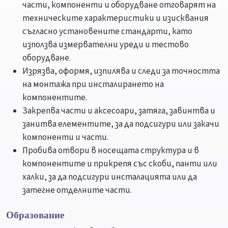
части, компоненти и оборудване отговарят на
техническите характеристики и изисквания
съгласно установените стандарти, като
използва измервателни уреди и тестово
оборудване.
Изрязва, оформя, изпилява и следи за точността
на монтажа при инсталирането на
компонентите.
Закрепва части и аксесоари, затяга, завинтва и
занитва елементите, за да подсигури или закачи
компоненти и части.
Пробива отвори в носещата структура и в
компонентите и прикрепя със скоби, панти или
халки, за да подсигури инсталацията или да
затегне отделните части.
Образование