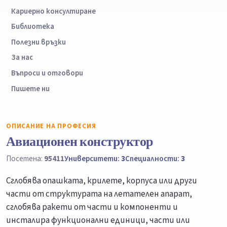
Кариерно консултиране
Библиотека
Полезни връзки
За нас
Въпроси и отговори
Пишете ни
ОПИСАНИЕ НА ПРОФЕСИЯ
Авиационен конструктор
Посетена:
95411
Университети:
3
Специалности:
3
Сглобява опашката, крилете, корпуса или други
части от структурата на летателен апарат,
сглобява ракети от части и компоненти и
инсталира функционални единици, части или