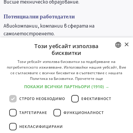
Висше техническо образование.
Потенциални работодатели
Авиокомпании, компании в сферата на
самолетостроенето.
×
Този уебсайт използва
Университети
Специалности
бисквитки
BULGARIAN
Този уебсайт използва бисквитки за подобряване на
потребителското изживяване. Използвайки нашия уебсайт, Вие
ENGLISH
се съгласявате с всички бисквитки в съответствие с нашата
Политика за Бисквитки.
Прочетете още
ПОКАЖИ ВСИЧКИ ПАРТНЬОРИ
(1910) →
СТРОГО НЕОБХОДИМО
ЕФЕКТИВНОСТ
ТАРГЕТИРАНЕ
ФУНКЦИОНАЛНОСТ
НЕКЛАСИФИЦИРАНИ