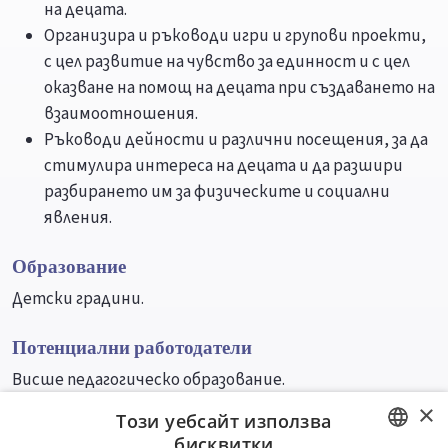
на децата.
Организира и ръководи игри и групови проекти,
с цел развитие на чувство за единност и с цел
оказване на помощ на децата при създаването на
взаимоотношения.
Ръководи дейности и различни посещения, за да
стимулира интереса на децата и да разшири
разбирането им за физическите и социални
явления.
Образование
Детски градини.
Потенциални работодатели
Висше педагогическо образование.
×
Този уебсайт използва
Университети
Специалности
бисквитки