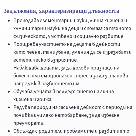
Задължения, характеризиращи длъжността
Преподава елементарни науки, лична хигиена и
хуманитарни науки на деца и спомага за тяхното
физическото, умствено и социално развитие.
Поощрява участието на децата в дейности
като пеене, танцуване, умения да се изразяват и
естетическо възприятие.
Наблюдава децата, за да долови признаци на
болест или емоционален стрес и за да установи
напредък в развитието им.
Обучава децата в поддържането на лична
хигиена и грижа.
Редува периоди на засилена дейност с периоди на
почивка или леко натоварване, за да избегне
преумората.
Обсъжда с родители проблемите и развитието