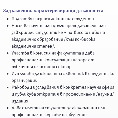
Задължения, характеризиращи длъжността
Подготвя и изнася лекции на студенти.
Насочва научни или други преподаватели или
завършили студенти към по-високо ниво на
академично образование /към по-висока
академична степен/.
Участва в комисия на факултета и дава
професионални консултации на хора от
публичния и частния сектор.
Изпълнява длъжността съветник в студентски
организации.
Ръководи изследвания в конкретна научна сфера
и публикува открития в професионални /научни/
издания.
Дава съвети на студенти за академични или
професионални курсове на обучение.