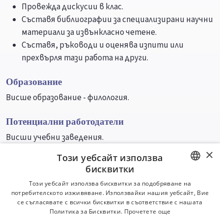
Провежда дискусии в клас.
Съставя библиографии за специализирани научни
материали за извънкласно четене.
Съставя, ръководи и оценява изпити или
прехвърля тази работа на други.
Образование
Висше образование - филология.
Потенциални работодатели
Висши учебни заведения.
×
Този уебсайт използва
Университети
Специалности
бисквитки
BULGARIAN
Този уебсайт използва бисквитки за подобряване на
потребителското изживяване. Използвайки нашия уебсайт, Вие
ENGLISH
се съгласявате с всички бисквитки в съответствие с нашата
Политика за Бисквитки.
Прочетете още