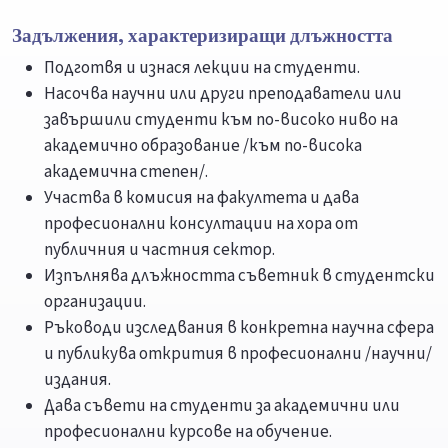
Задължения, характеризиращи длъжността
Подготвя и изнася лекции на студенти.
Насочва научни или други преподаватели или
завършили студенти към по-високо ниво на
академично образование /към по-висока
академична степен/.
Участва в комисия на факултета и дава
професионални консултации на хора от
публичния и частния сектор.
Изпълнява длъжността съветник в студентски
организации.
Ръководи изследвания в конкретна научна сфера
и публикува открития в професионални /научни/
издания.
Дава съвети на студенти за академични или
професионални курсове на обучение.