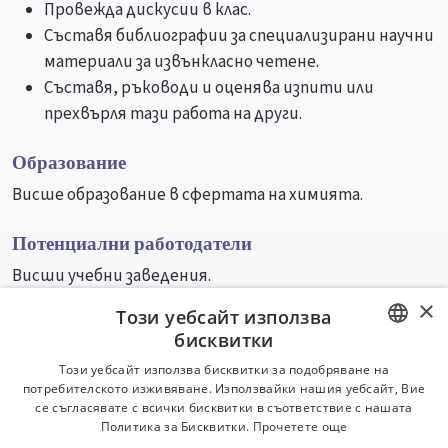
Провежда дискусии в клас.
Съставя библиографии за специализирани научни
материали за извънкласно четене.
Съставя, ръководи и оценява изпити или
прехвърля тази работа на други.
Образование
Висше образование в сфертата на химията.
Потенциални работодатели
Висши учебни заведения.
×
Този уебсайт използва
Университети
Специалности
бисквитки
BULGARIAN
Този уебсайт използва бисквитки за подобряване на
потребителското изживяване. Използвайки нашия уебсайт, Вие
ENGLISH
се съгласявате с всички бисквитки в съответствие с нашата
Политика за Бисквитки.
Прочетете още