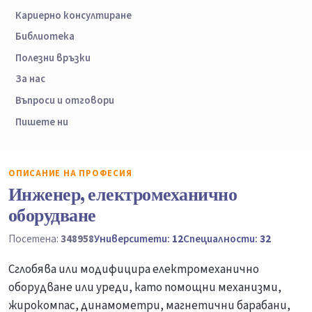
Кариерно консултиране
Библиотека
Полезни връзки
За нас
Въпроси и отговори
Пишете ни
ОПИСАНИЕ НА ПРОФЕСИЯ
Инженер, електромеханично
оборудване
Посетена:
348958
Университети:
12
Специалности:
32
Сглобява или модифицира електромеханично
оборудване или уреди, като помощни механизми,
жирокомпас, динамометри, магнетични барабани,