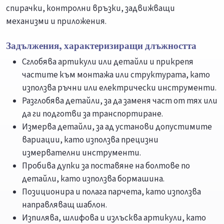
спирачки, контролни връзки, задвижващи
механизми и приложения.
Задължения, характеризиращи длъжността
Сглобява артикули или детайли и прикрепя
частите към монтажа или структурата, като
използва ръчни или електрически инструменти.
Разглобява детайли, за да заменя част от тях или
да ги подготви за транспортиране.
Измерва детайли, за ад установи допустимите
вариации, като използва прецизни
измервателни инструменти.
Пробива дупки за поставяне на болтове по
детайли, като използва бормашина.
Позиционира и полага парчета, като използва
направляващ шаблон.
Изпилява, шлифова и излъсква артикули, като