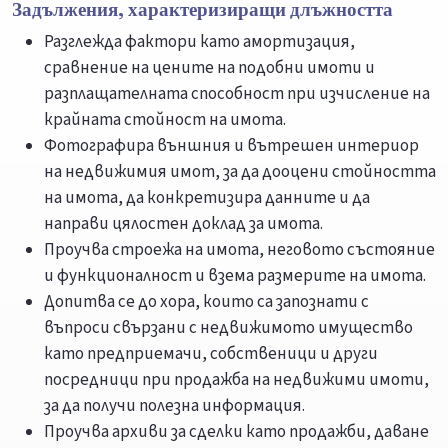
Задължения, характеризиращи длъжността
Разглежда фактори като амортизация,
сравнение на цените на подобни имоти и
разплащателната способност при изчисление на
крайната стойност на имота.
Фотографира външния и вътрешен интериор
на недвижимия имот, за да дооцени стойността
на имота, да конкретизира данните и да
направи цялостен доклад за имота.
Проучва строежа на имота, неговото състояние
и функционалност и взема размерите на имота.
Допитва се до хора, които са запознати с
въпроси свързани с недвижимото имущество
като предприемачи, собственици и други
посредници при продажба на недвижими имоти,
за да получи полезна информация.
Проучва архиви за сделки като продажби, даване