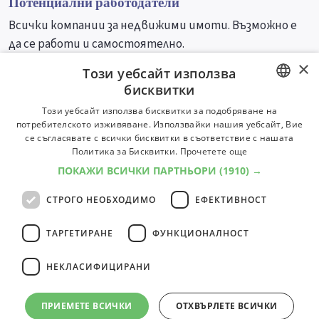
Потенциални работодатели
Всички компании за недвижими имоти. Възможно е
да се работи и самостоятелно.
×
Този уебсайт използва
Университети
Специалности
бисквитки
BULGARIAN
Този уебсайт използва бисквитки за подобряване на
потребителското изживяване. Използвайки нашия уебсайт, Вие
ENGLISH
се съгласявате с всички бисквитки в съответствие с нашата
Политика за Бисквитки.
Прочетете още
ПОКАЖИ ВСИЧКИ ПАРТНЬОРИ
(1910) →
СТРОГО НЕОБХОДИМО
ЕФЕКТИВНОСТ
ТАРГЕТИРАНЕ
ФУНКЦИОНАЛНОСТ
НЕКЛАСИФИЦИРАНИ
ПРИЕМЕТЕ ВСИЧКИ
ОТХВЪРЛЕТЕ ВСИЧКИ