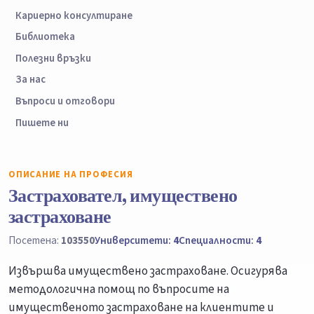
Кариерно консултиране
Библиотека
Полезни връзки
За нас
Въпроси и отговори
Пишете ни
ОПИСАНИЕ НА ПРОФЕСИЯ
Застраховател, имуществено
застраховане
Посетена:
103550
Университети:
4
Специалности:
4
Извършва имуществено застраховане. Осигурява
методологична помощ по въпросите на
имущественото застраховане на клиентите и