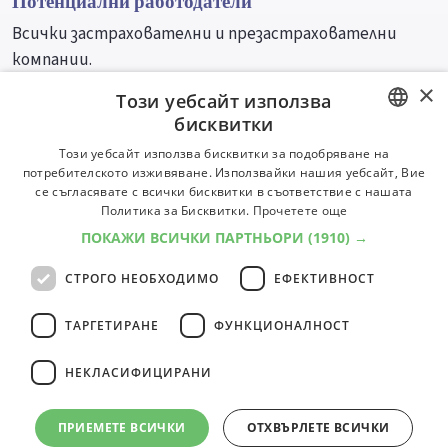
Потенциални работодатели
Всички застрахователни и презастрахователни
компании.
×
Този уебсайт използва
Университети
Специалности
бисквитки
BULGARIAN
Този уебсайт използва бисквитки за подобряване на
потребителското изживяване. Използвайки нашия уебсайт, Вие
ENGLISH
се съгласявате с всички бисквитки в съответствие с нашата
Политика за Бисквитки.
Прочетете още
ПОКАЖИ ВСИЧКИ ПАРТНЬОРИ
(1910) →
СТРОГО НЕОБХОДИМО
ЕФЕКТИВНОСТ
ТАРГЕТИРАНЕ
ФУНКЦИОНАЛНОСТ
НЕКЛАСИФИЦИРАНИ
ПРИЕМЕТЕ ВСИЧКИ
ОТХВЪРЛЕТЕ ВСИЧКИ