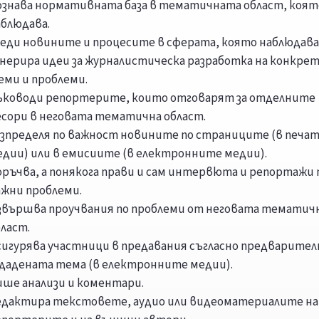
ознава нормативната база в тематичната област, коят
аблюдава.
леди новините и процесите в сферата, която наблюдава
енерира идеи за журналистическа разработка на конкре
еми и проблеми.
ъководи репортерите, които отговарят за отделните
есори в неговата тематична област.
азпределя по важност новините по страниците (в печа
едии) или в емисиите (в електронните медии).
ръчва, а понякога прави и сам интервюта и репортажи п
ажни проблеми.
звършва проучвания по проблеми от неговата тематич
ласт.
сигурява участници в предавания съгласно предварител
ададената тема (в електронните медии).
ише анализи и коментари.
едактира текстовете, аудио или видеоматериалите на