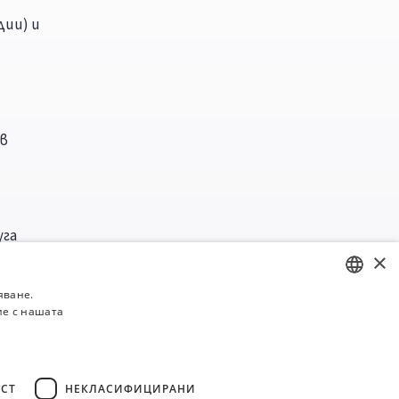
дии) и
 в
уга
×
овече
яване.
ие с нашата
BULGARIAN
ENGLISH
.
СТ
НЕКЛАСИФИЦИРАНИ