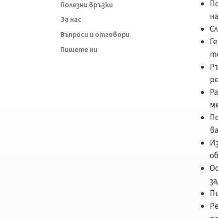
П
Полезни връзки
н
За нас
С
Въпроси и отговори
Г
Пишете ни
т
Р
р
Р
м
По
в
И
об
О
з
П
Р