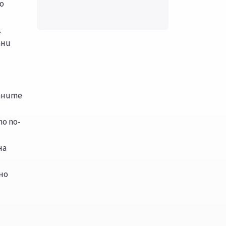
о
.
тни
тните
о по-
на
но