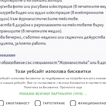
епортерите и на външни автори.
оръчва фото или рисувана илюстрация (в печатните ме
сигурява видео или аудио илюстрация (в електронните
едии) към журналистическите текстове.
частва в дизайна и разполагането на текстовете върху
траниците (в печатните медии).
ава вечерни, съботно-неделни или седмични дежурства
едията, за която работи.
зование
 образование със специалност “Журналистика” или в др
, свързана с тематиката, за която отговаря. Един или п
Този уебсайт използва бисквитки
 езици са задължителни.
уебсайт използва бисквитки за подобряване на потребителското изжив
и нашия уебсайт, Вие се съгласявате с всички бисквитки в съответств
нциални работодатели
Политика за Бисквитки.
Прочетете още
и печатни и електронни средства за масова информация
ПОКАЖИ ВСИЧКИ ПАРТНЬОРИ
(1910) →
ЕФЕКТИВНОСТ
ТАРГЕТИРАНЕ
ФУНКЦИОНАЛНО