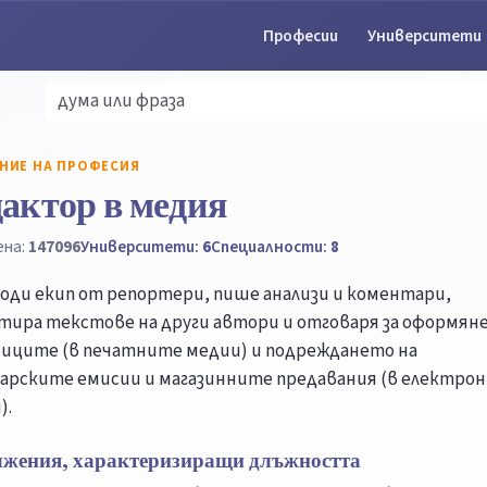
Професии
Университети
НИЕ НА ПРОФЕСИЯ
актор в медия
ена:
147096
Университети:
6
Специалности:
8
оди екип от репортери, пише анализи и коментари,
тира текстове на други автори и отговаря за оформян
иците (в печатните медии) и подреждането на
арските емисии и магазинните предавания (в електро
).
лжения, характеризиращи длъжността