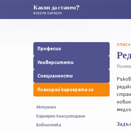
Какви да станем?
ИЗБЕРИ КАРИЕРА
Търсене
Търсене
ОПИСА
Професии
Ред
Университети
Посет
Специалности
Ръков
редак
Планирай кариерата си
стран
новин
Актуално
медии
Кариерно консултиране
Задъ
Библиотека