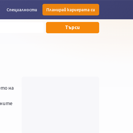
Специалности
Планирай кариерата си
Търси
ето на
нните