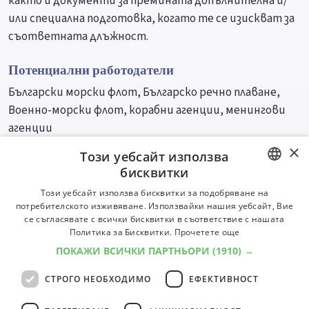
както и документи за премината допълнителна и/
или специална подготовка, когато те се изискват за
съответната длъжност.
Потенциални работодатели
Български морски флот, Българско речно плаване,
Военно-морски флот, корабни агенции, менингови
агенции
×
Този уебсайт използва
Университети
Специалности
бисквитки
BULGARIAN
Този уебсайт използва бисквитки за подобряване на
потребителското изживяване. Използвайки нашия уебсайт, Вие
ENGLISH
се съгласявате с всички бисквитки в съответствие с нашата
Политика за Бисквитки.
Прочетете още
ПОКАЖИ ВСИЧКИ ПАРТНЬОРИ
(1910) →
СТРОГО НЕОБХОДИМО
ЕФЕКТИВНОСТ