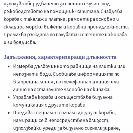
използва оборудването за спешни случаи, под
ръководството на помощник-капитана. Снабдява
кораба с такелаж и платна, ремонтира основно и
складира морски въжета и корабни принадлежности.
Премахва ръждата по палубата и стените на кораба
и ги боядисва.
Задължения, характеризиращи длъжността
Измерва дълбочинното равнище на плитки или
непознати води. Съобщава информацията по
вътрешна линия, по телефонната линия или
лично на останалите членове на екипажа.
Управлява кораба и осъществява визуална
комуникация с другите кораби.
Предава специални сигнали до други кораби,
намиращи се в непосредствена близост,
използвайки уреди за визуално сигнализиране,