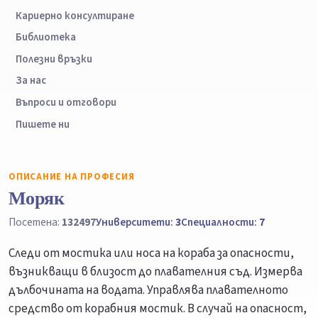
Кариерно консултиране
Библиотека
Полезни връзки
За нас
Въпроси и отговори
Пишете ни
ОПИСАНИЕ НА ПРОФЕСИЯ
Моряк
Посетена:
132497
Университети:
3
Специалности:
7
Следи от мостика или носа на кораба за опасности,
възникващи в близост до плавателния съд. Измерва
дълбочината на водата. Управлява плавателното
средство от корабния мостик. В случай на опасност,