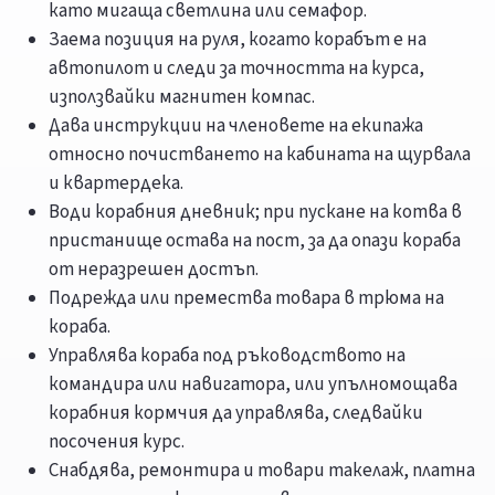
като мигаща светлина или семафор.
Заема позиция на руля, когато корабът е на
автопилот и следи за точността на курса,
използвайки магнитен компас.
Дава инструкции на членовете на екипажа
относно почистването на кабината на щурвала
и квартердека.
Води корабния дневник; при пускане на котва в
пристанище остава на пост, за да опази кораба
от неразрешен достъп.
Подрежда или премества товара в трюма на
кораба.
Управлява кораба под ръководството на
командира или навигатора, или упълномощава
корабния кормчия да управлява, следвайки
посочения курс.
Снабдява, ремонтира и товари такелаж, платна