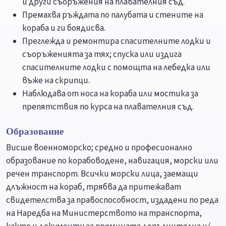
и други съоръжения на плавателния съд.
Премахва ръждата по палубата и стените на
кораба и ги боядисва.
Преглежда и ремонтира спасителните лодки и
съоръженията за тях; спуска или издига
спасителните лодки с помощта на лебедка или
въже на скрипци.
Наблюдава от носа на кораба или мостика за
препятствия по курса на плавателния съд.
Образование
Висше военноморско; средно и професионално
образование по корабоводене, навигация, морски или
речен транспорт. Всички морски лица, заемащи
длъжност на кораб, трябва да притежават
свидетелства за правоспособност, издадени по реда
на Наредба на Министерството на транспорта,