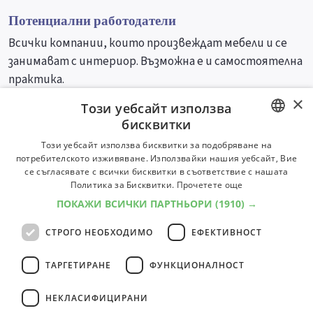
Потенциални работодатели
Всички компании, които произвеждат мебели и се
занимават с интериор. Възможна е и самостоятелна
практика.
×
Този уебсайт използва
Университети
Специалности
бисквитки
BULGARIAN
Този уебсайт използва бисквитки за подобряване на
потребителското изживяване. Използвайки нашия уебсайт, Вие
ENGLISH
се съгласявате с всички бисквитки в съответствие с нашата
Политика за Бисквитки.
Прочетете още
ПОКАЖИ ВСИЧКИ ПАРТНЬОРИ
(1910) →
СТРОГО НЕОБХОДИМО
ЕФЕКТИВНОСТ
ТАРГЕТИРАНЕ
ФУНКЦИОНАЛНОСТ
НЕКЛАСИФИЦИРАНИ