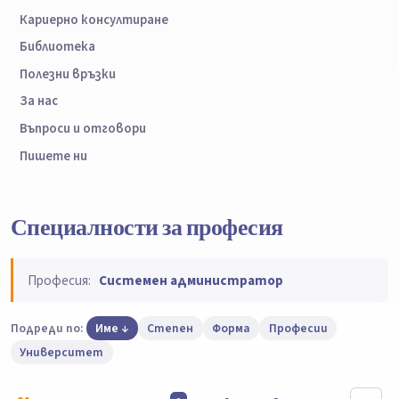
Кариерно консултиране
Библиотека
Полезни връзки
За нас
Въпроси и отговори
Пишете ни
Специалности за професия
Професия:
Системен администратор
Подреди по:
Име
Степен
Форма
Професии
Университет