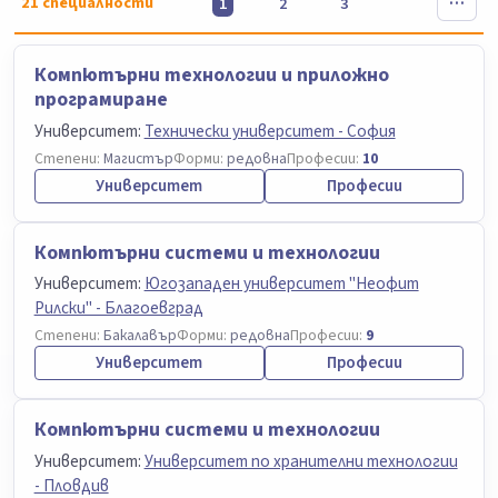
21
специалности
1
2
3
Компютърни технологии и приложно
програмиране
Университет:
Технически университет - София
Степени:
Магистър
Форми:
редовна
Професии:
10
Университет
Професии
Компютърни системи и технологии
Университет:
Югозападен университет "Неофит
Рилски" - Благоевград
Степени:
Бакалавър
Форми:
редовна
Професии:
9
Университет
Професии
Компютърни системи и технологии
Университет:
Университет по хранителни технологии
- Пловдив