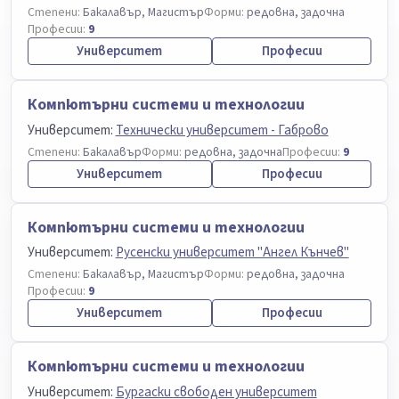
Степени:
Бакалавър, Магистър
Форми:
редовна, задочна
Професии:
9
Университет
Професии
Компютърни системи и технологии
Университет:
Технически университет - Габрово
Степени:
Бакалавър
Форми:
редовна, задочна
Професии:
9
Университет
Професии
Компютърни системи и технологии
Университет:
Русенски университет "Ангел Кънчев"
Степени:
Бакалавър, Магистър
Форми:
редовна, задочна
Професии:
9
Университет
Професии
Компютърни системи и технологии
Университет:
Бургаски свободен университет