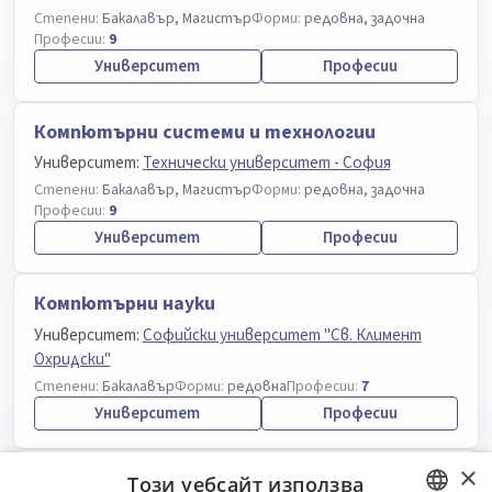
Степени:
Бакалавър, Магистър
Форми:
редовна, задочна
Професии:
9
Университет
Професии
Компютърни системи и технологии
Университет:
Технически университет - София
Степени:
Бакалавър, Магистър
Форми:
редовна, задочна
Професии:
9
Университет
Професии
Компютърни науки
Университет:
Софийски университет "Св. Климент
Охридски"
Степени:
Бакалавър
Форми:
редовна
Професии:
7
Университет
Професии
×
Инфроматика и компютърни науки
Този уебсайт използва