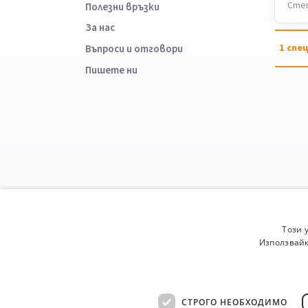
Степ
Полезни връзки
За нас
1
спец
Въпроси и отговори
Пишете ни
Този 
Използвайк
СТРОГО НЕОБХОДИМО