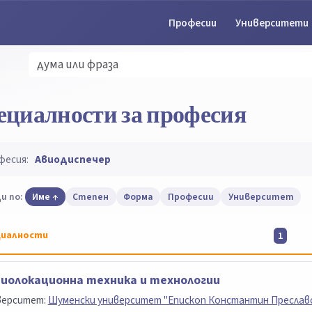
Професии
Университети
ециалности за професия
фесия:
Авиодиспечер
и по:
Име
Степен
Форма
Професии
Университет
иалности
1
иолокационна техника и технологии
верситет:
Шуменски университет "Епископ Константин Преслав