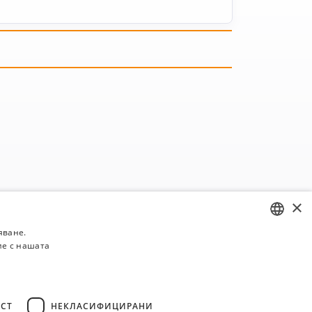
×
яване.
ие с нашата
BULGARIAN
ENGLISH
СТ
НЕКЛАСИФИЦИРАНИ