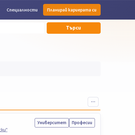
Специалности
Планирай кариерата си
Търси
Университет
Професии
ски"