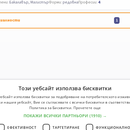
ени:
Бакалавър, Магистър
Форми:
редовна
Професии:
4
иалности
1
Този уебсайт използва бисквитки
уебсайт използва бисквитки за подобряване на потребителското изжив
и нашия уебсайт, Вие се съгласявате с всички бисквитки в съответств
Политика за Бисквитки.
Прочетете още
ПОКАЖИ ВСИЧКИ ПАРТНЬОРИ
(1910) →
ЕФЕКТИВНОСТ
ТАРГЕТИРАНЕ
ФУНКЦИОНАЛНО