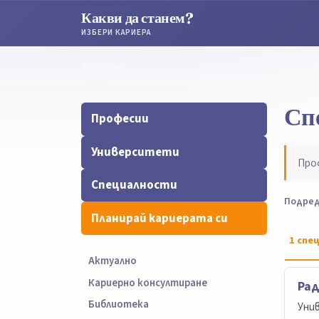
Какви да станем?
ИЗБЕРИ КАРИЕРА
Търсене
Търсене
Сп
Професии
Университети
Про
Специалности
Подред
Планирай кариерата си
1
спец
Актуално
Кариерно консултиране
Рад
Библиотека
Уни