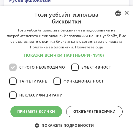
Руска филология
Университет:
Шуменски университет "Епископ
×
Този уебсайт използва
Константин Преславски"
бисквитки
Степени:
Бакалавър
Форми:
редовна, задочна
Професии:
3
BULGARIAN
Университет
Професии
Този уебсайт използва бисквитки за подобряване на
потребителското изживяване. Използвайки нашия уебсайт, Вие
ENGLISH
се съгласявате с всички бисквитки в съответствие с нашата
Руска филология
Политика за Бисквитки.
Прочетете още
ПОКАЖИ ВСИЧКИ ПАРТНЬОРИ
(1910) →
Университет:
Софийски университет "Св. Климент
Охридски"
СТРОГО НЕОБХОДИМО
ЕФЕКТИВНОСТ
Степени:
Бакалавър
Форми:
редовна
Професии:
3
Университет
Професии
ТАРГЕТИРАНЕ
ФУНКЦИОНАЛНОСТ
НЕКЛАСИФИЦИРАНИ
31
специалности
1
2
3
4
ПРИЕМЕТЕ ВСИЧКИ
ОТХВЪРЛЕТЕ ВСИЧКИ
ПОКАЖЕТЕ ПОДРОБНОСТИ
© 2000-2026 ФБО. Всички права запазени.
Общи условия