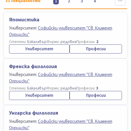
31
специалности
1
2
3
4
Японистика
Университет:
Софийски университет "Св. Климент
Охридски"
Степени:
Бакалавър
Форми:
редовна
Професии:
2
Университет
Професии
Френска филология
Университет:
Софийски университет "Св. Климент
Охридски"
Степени:
Бакалавър
Форми:
редовна
Професии:
3
Университет
Професии
Унгарска филология
Университет:
Софийски университет "Св. Климент
Охридски"