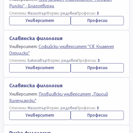
Рилски" - Благоевград
Степени:
Магистър
Форми:
редовна
Професии:
3
Университет
Професии
Славянска филология
Университет:
Софийски университет "Св. Климент
Охридски"
Степени:
Бакалавър
Форми:
редовна
Професии:
3
Университет
Професии
Славянска филология
Университет:
Пловдивски университет „Паисий
Хилендарски”
Степени:
Магистър
Форми:
редовна
Професии:
3
Университет
Професии