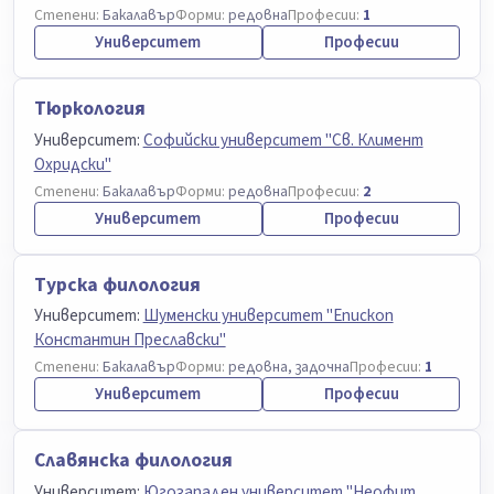
Степени:
Бакалавър
Форми:
редовна
Професии:
1
Университет
Професии
Тюркология
Университет:
Софийски университет "Св. Климент
Охридски"
Степени:
Бакалавър
Форми:
редовна
Професии:
2
Университет
Професии
Турска филология
Университет:
Шуменски университет "Епископ
Константин Преславски"
Степени:
Бакалавър
Форми:
редовна, задочна
Професии:
1
Университет
Професии
Славянска филология
Университет:
Югозападен университет "Неофит