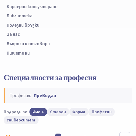
Кариерно консултиране
Библиотека
Полезни връзки
За нас
Въпроси и отговори
Пишете ни
Специалности за професия
Професия:
Преводач
Подреди по:
Име
Степен
Форма
Професии
Университет