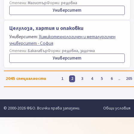
Степени:
Магистър
Форми:
редовна
Университет
Целулоза, хартия и опаковки
Университет:
Химикотехнологичен и металургичен
университет - София
Степени:
Бакалавър
Форми:
редовна, задочна
Университет
2045
специалности
..
1
2
3
4
5
6
205
© 2000-2026 ФБО. Всички права запазени.
Общи условия