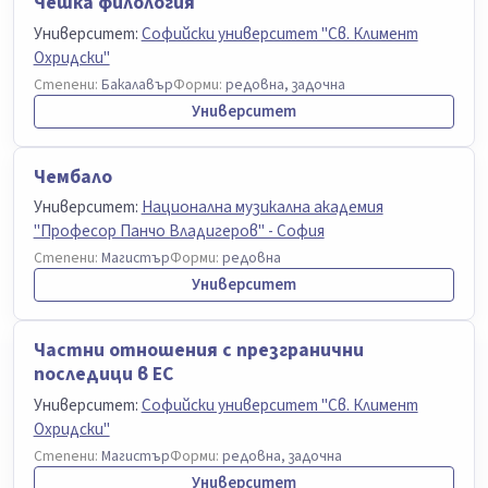
Чешка филология
Университет:
Софийски университет "Св. Климент
Охридски"
Степени:
Бакалавър
Форми:
редовна, задочна
Университет
Чембало
Университет:
Национална музикална академия
"Професор Панчо Владигеров" - София
Степени:
Магистър
Форми:
редовна
Университет
Частни отношения с презгранични
последици в ЕС
Университет:
Софийски университет "Св. Климент
Охридски"
Степени:
Магистър
Форми:
редовна, задочна
Университет