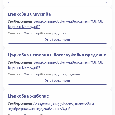
Църковни изкуства
Университет:
Великотърновски университет "Св. Св.
Кирил и Методий"
Степени:
Магистър
Форми:
редовна
Университет
Църковна история и богослужебно предание
Университет:
Великотърновски университет "Св. Св.
Кирил и Методий"
Степени:
Магистър
Форми:
редовна, задочна
Университет
Църковна живопис
Университет:
Академия за музикално, танцово и
изобразително изкуство - Пловдив