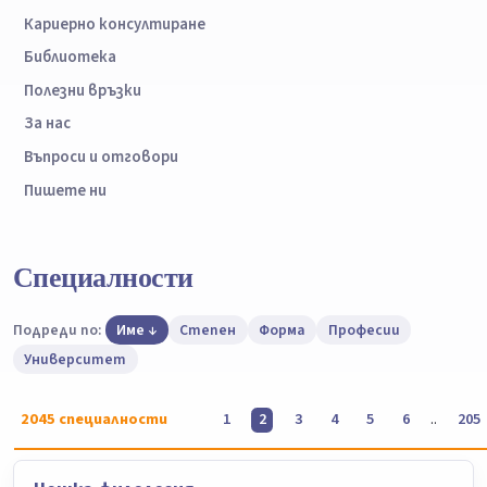
Кариерно консултиране
Библиотека
Полезни връзки
За нас
Въпроси и отговори
Пишете ни
Специалности
Подреди по:
Име
Степен
Форма
Професии
Университет
2045
специалности
..
1
2
3
4
5
6
205