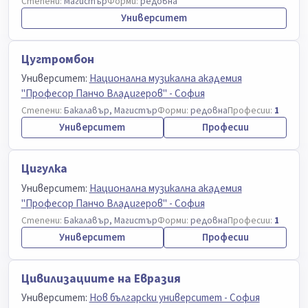
Степени:
Магистър
Форми:
редовна
Университет
Цугтромбон
Университет:
Национална музикална академия
"Професор Панчо Владигеров" - София
Степени:
Бакалавър, Магистър
Форми:
редовна
Професии:
1
Университет
Професии
Цигулка
Университет:
Национална музикална академия
"Професор Панчо Владигеров" - София
Степени:
Бакалавър, Магистър
Форми:
редовна
Професии:
1
Университет
Професии
Цивилизациите на Евразия
Университет:
Нов български университет - София