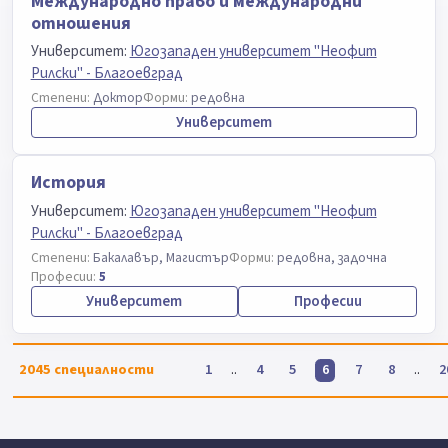
Международно право и международни
отношения
Университет:
Югозападен университет "Неофит
Рилски" - Благоевград
Степени:
Доктор
Форми:
редовна
Университет
История
Университет:
Югозападен университет "Неофит
Рилски" - Благоевград
Степени:
Бакалавър, Магистър
Форми:
редовна, задочна
Професии:
5
Университет
Професии
2045
специалности
..
..
1
4
5
6
7
8
2