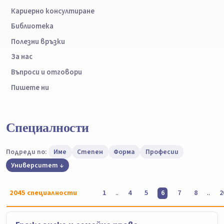
Кариерно консултиране
Библиотека
Полезни връзки
За нас
Въпроси и отговори
Пишете ни
Специалности
Подреди по:
Име
Степен
Форма
Професии
Университет
2045
специалности
..
..
1
4
5
6
7
8
2