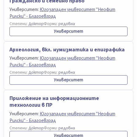
Гражданско и семейно право
Университет:
Югозападен университет "Неофит
Рилски" - Благоевград
Степени:
Доктор
Форми:
редовна
Университет
Археология, вкл. нумизматика и епиграфика
Университет:
Югозападен университет "Неофит
Рилски" - Благоевград
Степени:
Доктор
Форми:
редовна
Университет
Приложение на информационните
технологии в ПР
Университет:
Югозападен университет "Неофит
Рилски" - Благоевград
Степени:
Доктор
Форми:
редовна
Университет