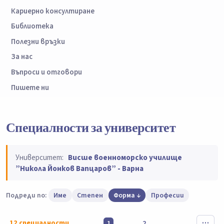
Кариерно консултиране
Библиотека
Полезни връзки
За нас
Въпроси и отговори
Пишете ни
Специалности за университет
Университет:
Висше военноморско училище
”Никола Йонков Вапцаров” - Варна
Подреди по:
Име
Степен
Форма
Професии
12
специалности
1
2