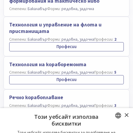
формирования на тактическо ниво
Степени:
Бакалавър
Форми:
редовна, задочна
Технология и управление на флота и
пристанищата
Степени:
Бакалавър
Форми:
редовна, задочна
Професии:
2
Професии
Технология на кораборемонта
Степени:
Бакалавър
Форми:
редовна, задочна
Професии:
5
Професии
Речно корабоплаване
Степени:
Бакалавър
Форми:
редовна, задочна
Професии:
3
Професии
×
Този уебсайт използва
бисквитки
Корабоводене
BULGARIAN
Този уебсайт използва бисквитки за подобряване на