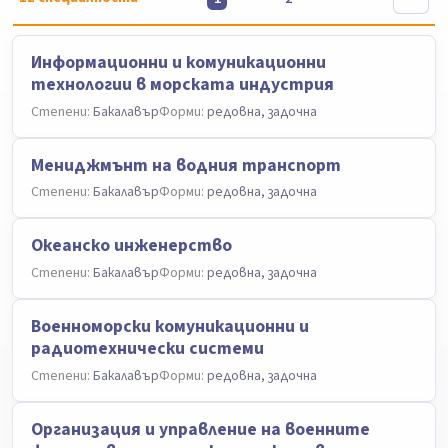
Информационни и комуникационни
технологии в морската индустрия
Степени:
Бакалавър
Форми:
редовна, задочна
Мениджмънт на водния транспорт
Степени:
Бакалавър
Форми:
редовна, задочна
Океанско инженерство
Степени:
Бакалавър
Форми:
редовна, задочна
Военноморски комуникационни и
радиотехнически системи
Степени:
Бакалавър
Форми:
редовна, задочна
Организация и управление на военните