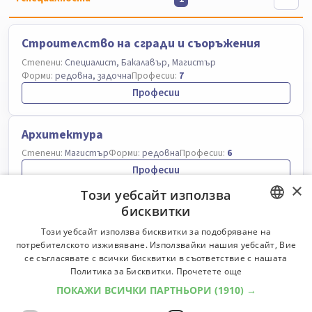
Строителство на сгради и съоръжения
Степени:
Специалист, Бакалавър, Магистър
Форми:
редовна, задочна
Професии:
7
Професии
Архитектура
Степени:
Магистър
Форми:
редовна
Професии:
6
Професии
×
Този уебсайт използва
бисквитки
Строителство и архитектура на сгради и
съоръжения
BULGARIAN
Този уебсайт използва бисквитки за подобряване на
потребителското изживяване. Използвайки нашия уебсайт, Вие
Степени:
Бакалавър
Форми:
редовна
Професии:
7
ENGLISH
се съгласявате с всички бисквитки в съответствие с нашата
Професии
Политика за Бисквитки.
Прочетете още
ПОКАЖИ ВСИЧКИ ПАРТНЬОРИ
(1910) →
Саниране и дизайн на сгради