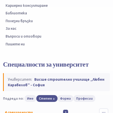
Кариерно консултиране
Библиотека
Полезни връзки
За нас
Въпроси и отговори
Пишете ни
Специалности за университет
Университет:
Висше строително училище „Любен
Каравелов” - София
Подреди по:
Име
Степен
Форма
Професии
4
специалности
1