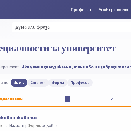
Професии
Университети
ециалности за университет
верситет:
Академия за музикално, танцово и изобразителн
и по:
Име
Степен
Форма
Професии
циалности
1
2
ковна живопис
ени:
Магистър
Форми:
редовна