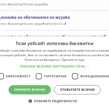
ени:
Магистър
Форми:
редовна
агогика на обучението по музика
ени:
Магистър
Форми:
редовна
Професии:
3
агогика на обучението по изобразително изкуство
Този уебсайт използва бисквитки
ени:
Бакалавър, Магистър
Форми:
редовна, задочна
Професии:
3
уебсайт използва бисквитки за подобряване на потребителското изжив
и нашия уебсайт, Вие се съгласявате с всички бисквитки в съответств
тимедия и виртуална реалност
Политика за Бисквитки.
Прочетете още
ени:
Магистър
Форми:
редовна
ПОКАЖИ ВСИЧКИ ПАРТНЬОРИ
(1910) →
ЕФЕКТИВНОСТ
ТАРГЕТИРАНЕ
ФУНКЦИОНАЛНО
циалности
1
2
ПРИЕМЕТЕ ВСИЧКИ
ОТХВЪРЛЕТЕ ВСИЧКИ
ПОКАЖЕТЕ ПОДРОБНОСТИ