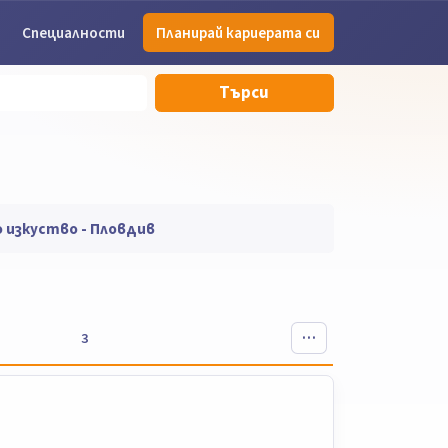
Специалности
Планирай кариерата си
Търси
о изкуство - Пловдив
3