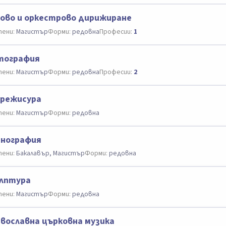
ово и оркестрово дирижиране
ени:
Магистър
Форми:
редовна
Професии:
1
тография
ени:
Магистър
Форми:
редовна
Професии:
2
нрежисура
ени:
Магистър
Форми:
редовна
енография
ени:
Бакалавър, Магистър
Форми:
редовна
лптура
ени:
Магистър
Форми:
редовна
вославна църковна музика