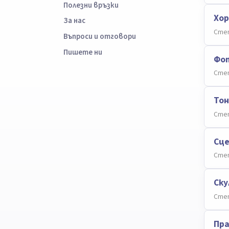
Полезни връзки
Хор
За нас
Степ
Въпроси и отговори
Пишете ни
Фо
Степ
То
Степ
Сц
Степ
Ску
Степ
Пра