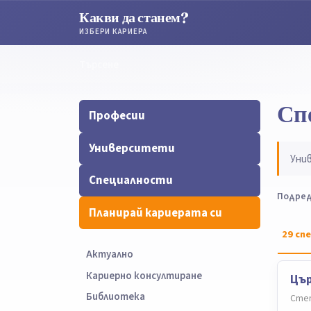
Какви да станем?
ИЗБЕРИ КАРИЕРА
Търсене
Търсене
Сп
Професии
Университети
Уни
Специалности
Подред
Планирай кариерата си
29
спе
Актуално
Кариерно консултиране
Цър
Библиотека
Степ