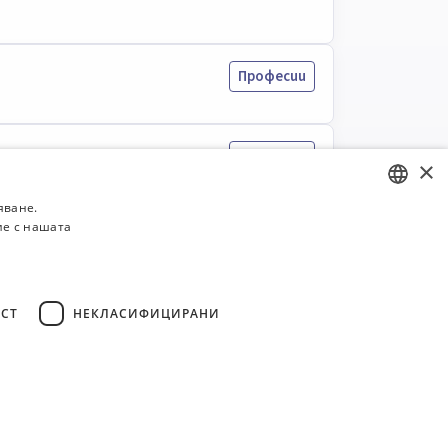
Професии
Професии
×
яване.
ие с нашата
BULGARIAN
ENGLISH
СТ
НЕКЛАСИФИЦИРАНИ
3
Общи условия