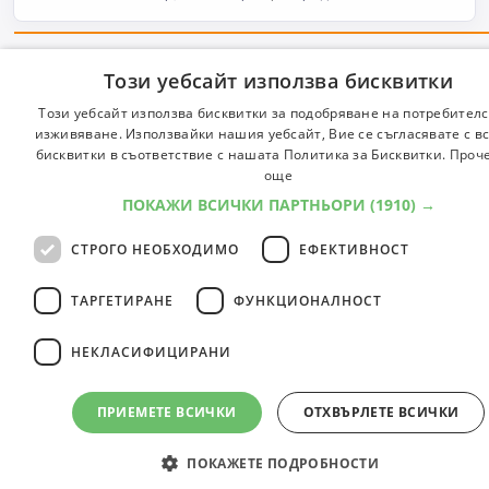
114
специалности
..
1
2
3
4
5
6
12
Този уебсайт използва бисквитки
Този уебсайт използва бисквитки за подобряване на потребителс
изживяване. Използвайки нашия уебсайт, Вие се съгласявате с в
BULG
бисквитки в съответствие с нашата Политика за Бисквитки.
Проч
© 2000-2026 ФБО. Всички права запазени.
Общи условия
ENGL
още
ПОКАЖИ ВСИЧКИ ПАРТНЬОРИ
(1910) →
СТРОГО НЕОБХОДИМО
ЕФЕКТИВНОСТ
ТАРГЕТИРАНЕ
ФУНКЦИОНАЛНОСТ
НЕКЛАСИФИЦИРАНИ
ПРИЕМЕТЕ ВСИЧКИ
ОТХВЪРЛЕТЕ ВСИЧКИ
ПОКАЖЕТЕ ПОДРОБНОСТИ