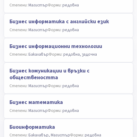
Степени:
Магистър
Форми:
редовна
Бизнес информатика с английски език
Степени:
Магистър
Форми:
редовна
Бизнес информационни технологии
Степени:
Бакалавър
Форми:
редовна, задочна
Бизнес комуникации и връзки с
обществеността
Степени:
Магистър
Форми:
редовна
Бизнес математика
Степени:
Магистър
Форми:
редовна
Биоинформатика
Степени:
Бакалавър, Магистър
Форми:
редовна