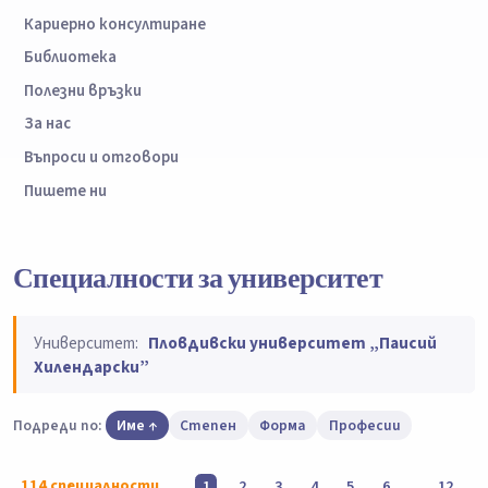
Кариерно консултиране
Библиотека
Полезни връзки
За нас
Въпроси и отговори
Пишете ни
Специалности за университет
Университет:
Пловдивски университет „Паисий
Хилендарски”
Подреди по:
Име
Степен
Форма
Професии
114
специалности
..
1
2
3
4
5
6
12