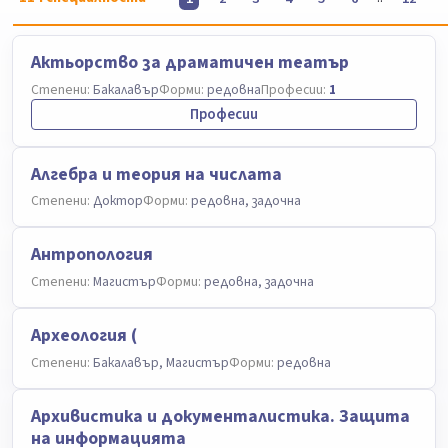
Актьорство за драматичен театър
Степени:
Бакалавър
Форми:
редовна
Професии:
1
Професии
Алгебра и теория на числата
Степени:
Доктор
Форми:
редовна, задочна
Антропология
Степени:
Магистър
Форми:
редовна, задочна
Археология (
Степени:
Бакалавър, Магистър
Форми:
редовна
Архивистика и документалистика. Защита
на информацията