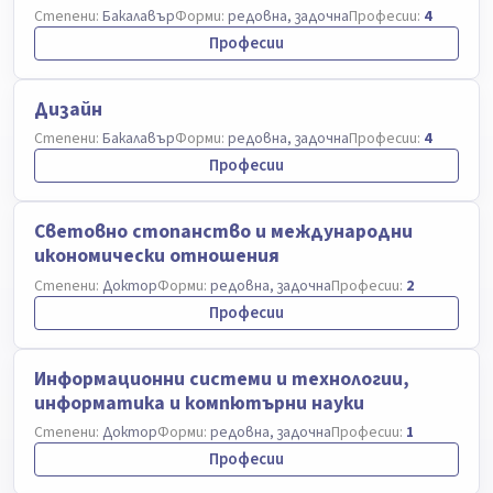
Степени:
Бакалавър
Форми:
редовна, задочна
Професии:
4
Професии
Дизайн
Степени:
Бакалавър
Форми:
редовна, задочна
Професии:
4
Професии
Световно стопанство и международни
икономически отношения
Степени:
Доктор
Форми:
редовна, задочна
Професии:
2
Професии
Информационни системи и технологии,
информатика и компютърни науки
Степени:
Доктор
Форми:
редовна, задочна
Професии:
1
Професии