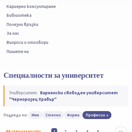
Кариерно консултиране
Библиотека
Полезни връзки
За нас
Въпроси и отговори
Пишете ни
Специалности за университет
Университет:
Варненски свободен университет
"Черноризец Храбър"
Подреди по:
Име
Степен
Форма
Професии
44
специалности
1
2
3
4
5