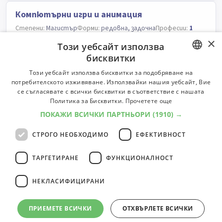
Компютърни игри и анимация
Степени:
Магистър
Форми:
редовна, задочна
Професии:
1
Професии
×
Този уебсайт използва
бисквитки
Софтуерно инженерство
BULGARIAN
Този уебсайт използва бисквитки за подобряване на
потребителското изживяване. Използвайки нашия уебсайт, Вие
Степени:
Магистър
Форми:
редовна, задочна
Професии:
1
ENGLISH
се съгласявате с всички бисквитки в съответствие с нашата
Професии
Политика за Бисквитки.
Прочетете още
ПОКАЖИ ВСИЧКИ ПАРТНЬОРИ
(1910) →
Информатика и компютърни науки
СТРОГО НЕОБХОДИМО
ЕФЕКТИВНОСТ
Степени:
Бакалавър
Форми:
редовна, задочна
Професии:
1
Професии
ТАРГЕТИРАНЕ
ФУНКЦИОНАЛНОСТ
НЕКЛАСИФИЦИРАНИ
44
специалности
1
2
3
4
5
ПРИЕМЕТЕ ВСИЧКИ
ОТХВЪРЛЕТЕ ВСИЧКИ