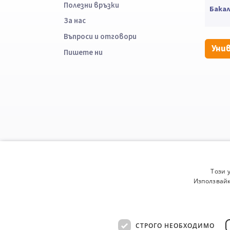
Полезни връзки
Бака
За нас
Въпроси и отговори
Уни
Пишете ни
Този 
Използвайк
СТРОГО НЕОБХОДИМО