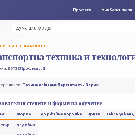
Професии
Университети
НИЕ НА СПЕЦИАЛНОСТ
нспортна техника и технолог
ена:
60718
Професии:
5
верситет:
Технически университет - Варна
ователни степени и форми на обучение
ен
Форма
Държавна поръчка
Прием
Такса за кан
стър
редовна