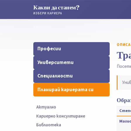
Какви да станем?
ИЗБЕРИ КАРИЕРА
Търсене
Търсене
ОПИСА
Професии
Тра
Университети
Посет
Специалности
Уни
Планирай кариерата си
Образ
Актуално
Степ
Кариерно консултиране
Маги
Библиотека