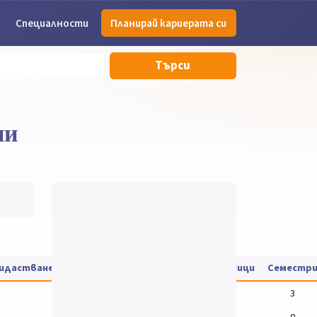
Специалности
Планирай кариерата си
Търси
ии
дидастване
Такса за обучение
Цени на учебници
Семестр
3