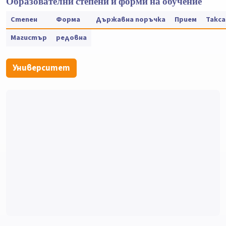
Образователни степени и форми на обучение
Степен
Форма
Държавна поръчка
Прием
Такса
Магистър
редовна
Университет