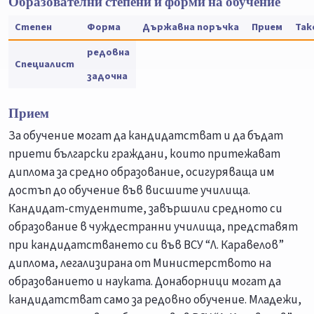
Образователни степени и форми на обучение
Степен
Форма
Държавна поръчка
Прием
Так
редовна
Специалист
задочна
Прием
За обучение могат да кандидатстват и да бъдат
приети български граждани, които притежават
диплома за средно образование, осигуряваща им
достъп до обучение във висшите училища.
Кандидат-студентите, завършили средното си
образование в чуждестранни училища, представят
при кандидатстването си във ВСУ “Л. Каравелов”
диплома, легализирана от Министерството на
образованието и науката. Донаборници могат да
кандидатстват само за редовно обучение. Младежи,