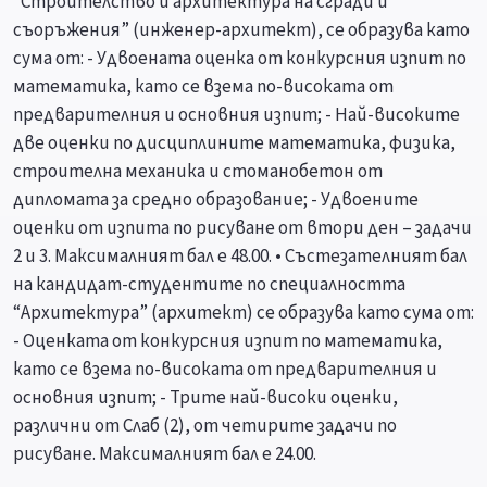
“Строителство и архитектура на сгради и
съоръжения” (инженер-архитект), се образува като
сума от: - Удвоената оценка от конкурсния изпит по
математика, като се взема по-високата от
предварителния и основния изпит; - Най-високите
две оценки по дисциплините математика, физика,
строителна механика и стоманобетон от
дипломата за средно образование; - Удвоените
оценки от изпита по рисуване от втори ден – задачи
2 и 3. Максималният бал е 48.00. • Състезателният бал
на кандидат-студентите по специалността
“Архитектура” (архитект) се образува като сума от:
- Оценката от конкурсния изпит по математика,
като се взема по-високата от предварителния и
основния изпит; - Трите най-високи оценки,
различни от Слаб (2), от четирите задачи по
рисуване. Максималният бал е 24.00.