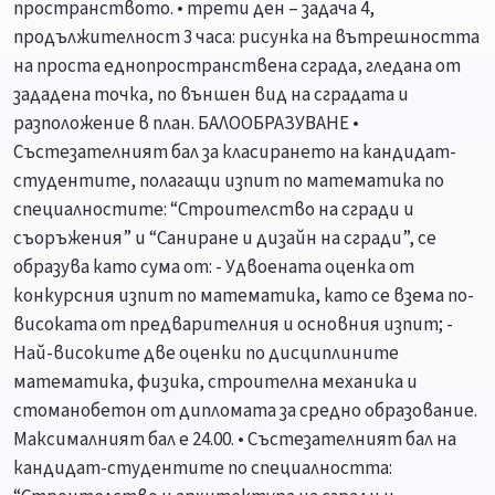
пространството. • трети ден – задача 4,
продължителност 3 часа: рисунка на вътрешността
на проста еднопространствена сграда, гледана от
зададена точка, по външен вид на сградата и
разположение в план. БАЛООБРАЗУВАНЕ •
Състезателният бал за класирането на кандидат-
студентите, полагащи изпит по математика по
специалностите: “Строителство на сгради и
съоръжения” и “Саниране и дизайн на сгради”, се
образува като сума от: - Удвоената оценка от
конкурсния изпит по математика, като се взема по-
високата от предварителния и основния изпит; -
Най-високите две оценки по дисциплините
математика, физика, строителна механика и
стоманобетон от дипломата за средно образование.
Максималният бал е 24.00. • Състезателният бал на
кандидат-студентите по специалността: