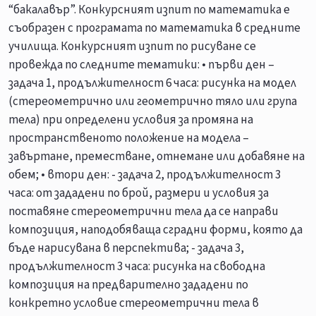
“бакалавър”. Конкурсният изпит по математика е
съобразен с програмата по математика в средните
училища. Конкурсният изпит по рисуване се
провежда по следните тематики: • първи ден –
задача 1, продължителност 6 часа: рисунка на модел
(стереометрично или геометрично тяло или група
тела) при определени условия за промяна на
пространственото положение на модела –
завъртане, преместване, отнемане или добавяне на
обем; • втори ден: - задача 2, продължителност 3
часа: от зададени по брой, размери и условия за
поставяне стереометрични тела да се направи
композиция, наподобяваща сградни форми, която да
бъде нарисувана в перспектива; - задача 3,
продължителност 3 часа: рисунка на свободна
композиция на предварително зададени по
конкретно условие стереометрични тела в