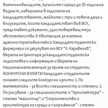
военноинвалидите, кръглите сираци до 25-годишна
възраст, навършена в годината на
кандидатстването, майките с три и повече деца и
близнаците, които кандидатстват във ВСУ,
представят документ, удостоверяващ тези
обстоятелства. 9. Квитанция за платена
административна такса. Кандидатстудентски
формуляри се закупуват от ВСУ “Л. Каравелов”,
бюрата на Центъра за кандидатстудентска
подготовка и информация и бюрата на
Националната агенция за прием на студенти.
КОНКУРСНИ ИЗПИТИ Кандидат-студентите
полагат следните конкурсни изпити: 1. По
математика – за всички специалности и степени. 2.
По рисуване – за специалностите: o “Архитектура” –
степен “магистър”. o “Строителство и
архитектура на сгради и съоръжения” - степен