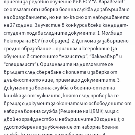
приети за редовно обучение във ВСУ “Л. Каравелов”,
се отлагат от наборна военна служба до завършване
на образованието, но не по-късно от навършването
на 27 години. За участие в конкурса всеки кандидат-
студент подава следните документи: 1. Молба до
Ректора на ВСУ (по образец). 2. Диплома за завършено
средно образование – оригинал и ксерокопие (за
обучение в степените “магистър”, “бакалавър” и
“специалист”). Оригиналите на дипломите се
връщат след сверяване с копията и заверка от
длъжностното лице, приемащо документите. 3.
Документ за военна служба: o военно-отчетна
книжка за отслужилите, която след проверка се
връща; o документ за окончателно освободените от
наборна военна служба (Решение на ЦВМК; лица с
двойно гражданство и навършилите 30 години.); o
удостоверение за уволнение от наборна военна
служба към началото на учебната година. 4.