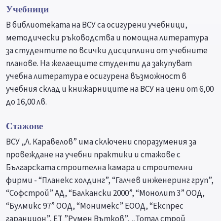
Учебници
В библиотеката на ВСУ са осигурени учебници,
методически ръководства и помощна литература
за студентите по всички дисциплини от учебните
планове. На желаещите студенти да закупуват
учебна литература е осигурена възможност в
учебния склад и книжарниците на ВСУ на цени от 6,00
до 16,00 лв.
Стажове
ВСУ „Л. Каравелов” има сключени споразумения за
провеждане на учебни практики и стажове с
Българската строителна камара и строителни
фирми - “Планекс холдинг”, “Галчев инженеринг груп”,
“Софстрой” АД, “Балкански 2000”, “Монолит 3” ООД,
“Булмикс 97” ООД, “Монимекс” ЕООД, “Експрес
гаранцион”, ЕТ ”Румен Вътков”, „Тотал строй