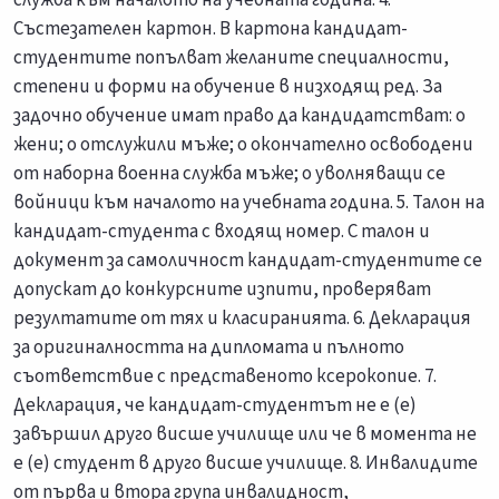
Състезателен картон. В картона кандидат-
студентите попълват желаните специалности,
степени и форми на обучение в низходящ ред. За
задочно обучение имат право да кандидатстват: o
жени; o отслужили мъже; o окончателно освободени
от наборна военна служба мъже; o уволняващи се
войници към началото на учебната година. 5. Талон на
кандидат-студента с входящ номер. С талон и
документ за самоличност кандидат-студентите се
допускат до конкурсните изпити, проверяват
резултатите от тях и класиранията. 6. Декларация
за оригиналността на дипломата и пълното
съответствие с представеното ксерокопие. 7.
Декларация, че кандидат-студентът не е (е)
завършил друго висше училище или че в момента не
е (е) студент в друго висше училище. 8. Инвалидите
от първа и втора група инвалидност,