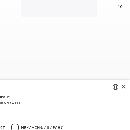
10
×
яване.
ие с нашата
BULGARIAN
ENGLISH
СТ
НЕКЛАСИФИЦИРАНИ