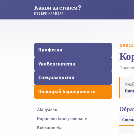
Какви да станем?
ИЗБЕРИ КАРИЕРА
Търсене
Търсене
ОПИСА
Професии
Ко
Университети
Посет
Специалности
Уни
Вап
Планирай кариерата си
Образ
Актуално
Кариерно консултиране
Степ
Библиотека