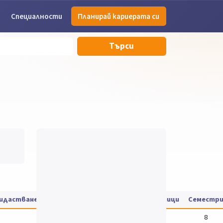
Специалности
Планирай кариерата си
Търси
дидастване
Такса за обучение
Цени на учебници
Семестр
8