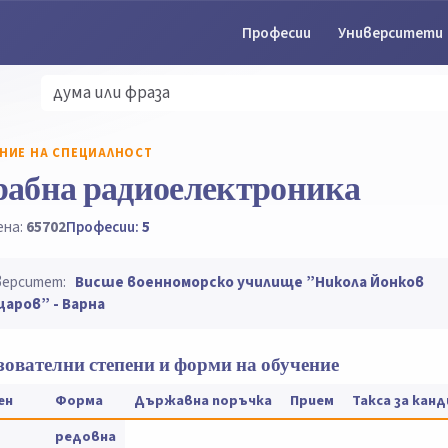
Професии
Университети
НИЕ НА СПЕЦИАЛНОСТ
рабна радиоелектроника
ена:
65702
Професии:
5
верситет:
Висше военноморско училище ”Никола Йонков
царов” - Варна
ователни степени и форми на обучение
ен
Форма
Държавна поръчка
Прием
Такса за кан
редовна