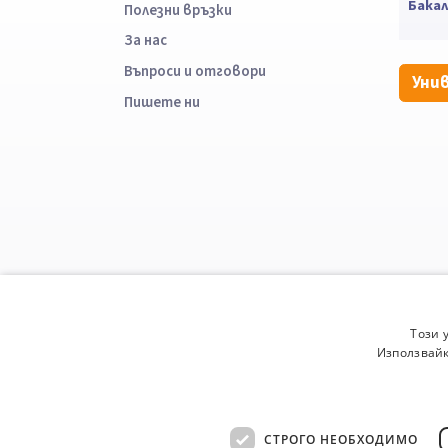
Бака
Полезни връзки
За нас
Въпроси и отговори
Уни
Пишете ни
Този 
Използвайк
СТРОГО НЕОБХОДИМО