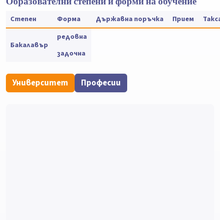
Образователни степени и форми на обучение
Степен
Форма
Държавна поръчка
Прием
Такс
редовна
Бакалавър
задочна
Университет
Професии