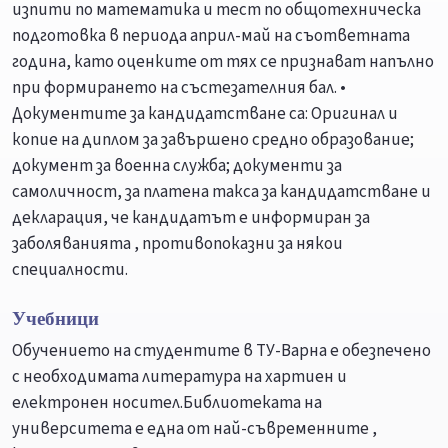
изпити по математика и тест по общотехническа
подготовка в периода април-май на съответната
година, като оценките от тях се признават напълно
при формирането на състезателния бал. •
Документите за кандидатстване са: Оригинал и
копие на диплом за завършено средно образование;
документ за военна служба; документи за
самоличност, за платена такса за кандидатстване и
декларация, че кандидатът е информиран за
заболяванията , противопоказни за някои
специалности.
Учебници
Обучението на студентите в ТУ-Варна е обезпечено
с необходимата литература на хартиен и
електронен носител.Библиотеката на
университета е една от най-съвременните ,