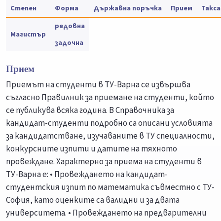
Степен
Форма
Държавна поръчка
Прием
Такса
редовна
Магистър
задочна
Прием
Приемът на студенти в ТУ-Варна се извършва
съгласно Правилник за приемане на студенти, който
се публикува всяка година. В Справочника за
кандидат-студенти подробно са описани условията
за кандидатстване, изучаваните в ТУ специалности,
конкурсните изпити и датите на тяхното
провеждане. Характерно за приема на студенти в
ТУ-Варна е: • Провеждането на кандидат-
студентския изпит по математика съвместно с ТУ-
София, като оценките са валидни и за двата
университета. • Провеждането на предварителни