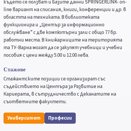
където се ползват и Базите данни SPRINGERLINK- on-
line вариант на списания, книги, конференции и др. в
областта на техниката. В библиотеката
функционира и „Център за информационно
обслужване” с две компютърни зали с общо 77 бр.
работни места. В книжарниците на територията
та ТУ-Варна могат да се закупят учебници и учебни
пособия с цени между 5.00 и 12.00 лева.
Стажове
Стажантските позиции се организират със
съдействието на Центъра за Развитие на
Кариерата, в сътрудничество с Деканатите на
съответните факултети.
Университет
Професии