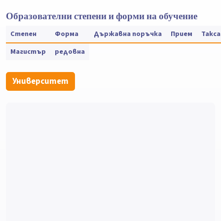
Образователни степени и форми на обучение
Степен
Форма
Държавна поръчка
Прием
Такса
Магистър
редовна
Университет