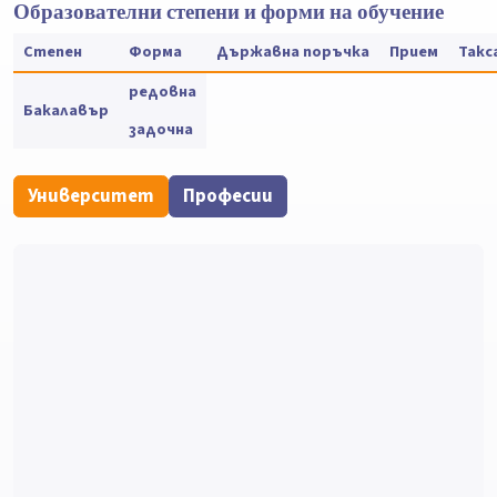
Образователни степени и форми на обучение
Степен
Форма
Държавна поръчка
Прием
Такс
редовна
Бакалавър
задочна
Университет
Професии