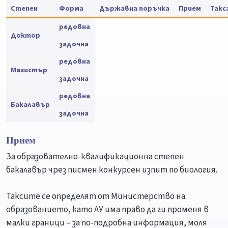
Степен
Форма
Държавна поръчка
Прием
Такс
редовна
Доктор
задочна
редовна
Магистър
задочна
редовна
Бакалавър
задочна
Прием
За образователно-квалификационна степен
бакалавър чрез писмен конкурсен изпит по биология.
Таксите се определят от Министерство на
образованието, като АУ има право да ги променя в
малки граници – за по-подробна информация, моля