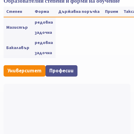
Образователни степени и форми на обучение
Степен
Форма
Държавна поръчка
Прием
Такс
редовна
Магистър
задочна
редовна
Бакалавър
задочна
Университет
Професии