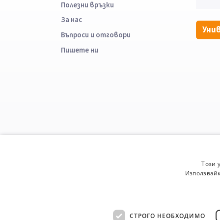
Полезни връзки
За нас
Уни
Въпроси и отговори
Пишете ни
Този 
Използвайк
СТРОГО НЕОБХОДИМО