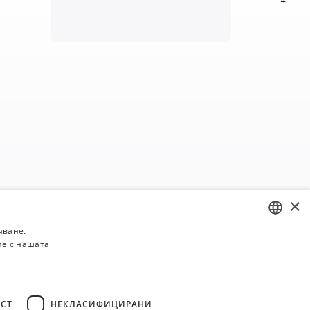
4
×
яване.
ие с нашата
BULGARIAN
ENGLISH
СТ
НЕКЛАСИФИЦИРАНИ