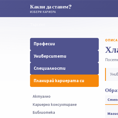
Какви да станем?
ИЗБЕРИ КАРИЕРА
Търсене
Търсене
ОПИСА
Професии
Хл
Университети
Посет
Специалности
Уни
Планирай кариерата си
Образ
Актуално
Степ
Кариерно консултиране
Библиотека
Маги