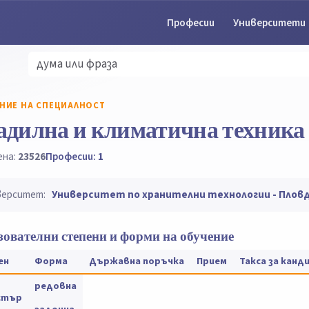
Професии
Университети
НИЕ НА СПЕЦИАЛНОСТ
адилна и климатична техника
ена:
23526
Професии:
1
верситет:
Университет по хранителни технологии - Плов
ователни степени и форми на обучение
ен
Форма
Държавна поръчка
Прием
Такса за кан
редовна
стър