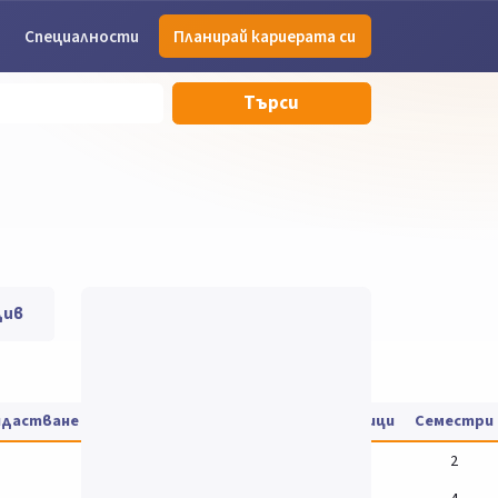
Специалности
Планирай кариерата си
Търси
див
дидастване
Такса за обучение
Цени на учебници
Семестри
2