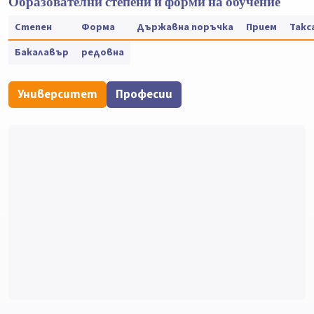
Образователни степени и форми на обучение
Степен
Форма
Държавна поръчка
Прием
Такс
Бакалавър
редовна
Университет
Професии