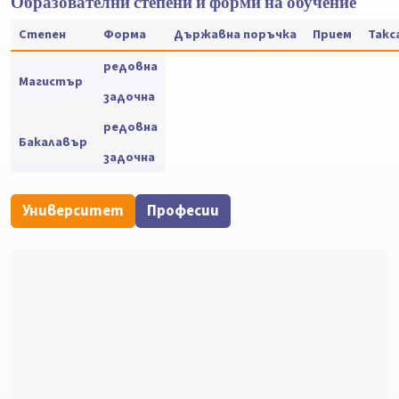
Образователни степени и форми на обучение
Степен
Форма
Държавна поръчка
Прием
Такс
редовна
Магистър
задочна
редовна
Бакалавър
задочна
Университет
Професии