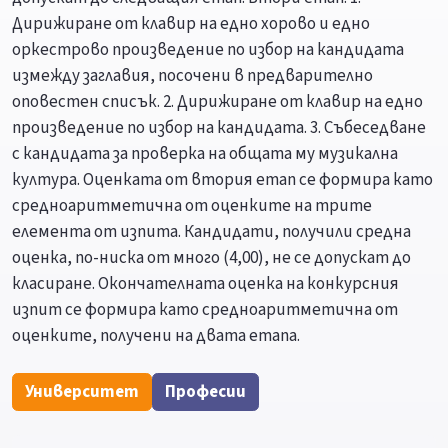
Дирижиране от клавир на едно хорово и едно
оркестрово произведение по избор на кандидата
измежду заглавия, посочени в предварително
оповестен списък. 2. Дирижиране от клавир на едно
произведение по избор на кандидата. 3. Събеседване
с кандидата за проверка на общата му музикална
култура. Оценката от втория етап се формира като
средноаритметична от оценките на трите
елемента от изпита. Кандидати, получили средна
оценка, по-ниска от много (4,00), не се допускат до
класиране. Окончателната оценка на конкурсния
изпит се формира като средноаритметична от
оценките, получени на двата етапа.
Университет
Професии