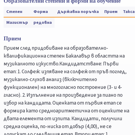
Образователни степени и форми на обучение
Степен
Форма
Държавна поръчка
Прием
Такса
Магистър
редовна
Прием
Прием след придобиване на образователно-
квалификационна степен Бакалавър в областта на
музикалното изкуство.Кандидатстване: Първи
етап: 1. Солфеж: изпяване на солфеж от пръв поглед,
музикално-слухов анализ (включително
функционален) на многогласно построение (3- и 4-
гласно). 2. Изпълнение на произведение за пиано по
избор на кандидата. Оценката от първия етап се
формира като средноаритметична от оценките на
двата елемента от изпита. Кандидати, получили
средна оценка, по-ниска от добър (4,00), не се
допускат до следващия етап. Втори етап: 1.