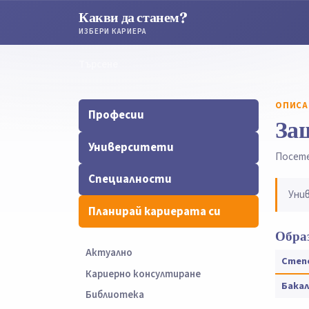
Какви да станем?
ИЗБЕРИ КАРИЕРА
Търсене
Търсене
ОПИСА
Професии
За
Университети
Посет
Специалности
Уни
Планирай кариерата си
Образ
Актуално
Степ
Кариерно консултиране
Бака
Библиотека