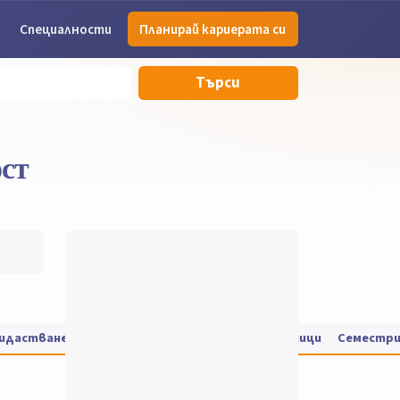
Специалности
Планирай кариерата си
Търси
ст
дидастване
Такса за обучение
Цени на учебници
Семестр