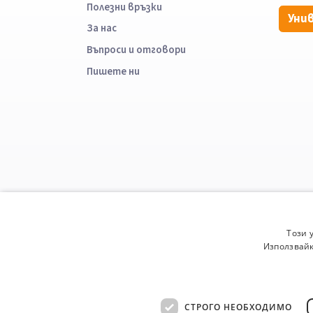
Полезни връзки
Уни
За нас
Въпроси и отговори
Пишете ни
Този 
Използвайк
СТРОГО НЕОБХОДИМО