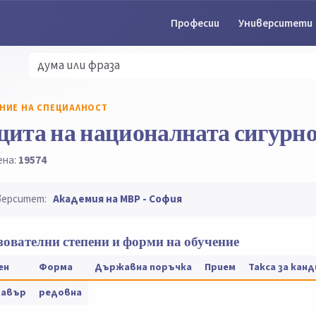
Професии
Университети
НИЕ НА СПЕЦИАЛНОСТ
щита на националната сигурно
ена:
19574
верситет:
Академия на МВР - София
ователни степени и форми на обучение
ен
Форма
Държавна поръчка
Прием
Такса за кан
лавър
редовна