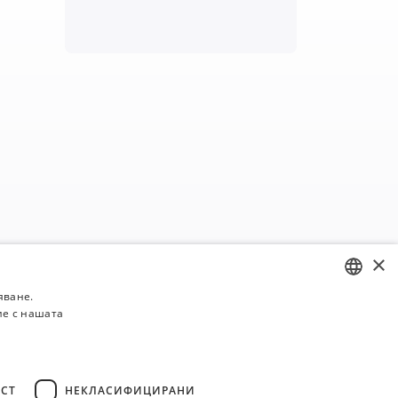
×
яване.
ие с нашата
BULGARIAN
ENGLISH
СТ
НЕКЛАСИФИЦИРАНИ