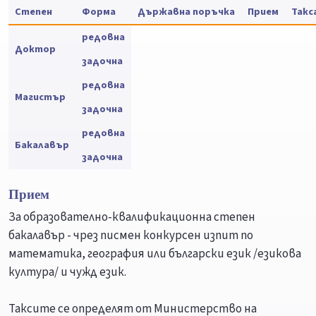
Степен
Форма
Държавна поръчка
Прием
Такс
редовна
Доктор
задочна
редовна
Магистър
задочна
редовна
Бакалавър
задочна
Прием
За образователно-квалификационна степен
бакалавър - чрез писмен конкурсен изпит по
математика, география или български език /езикова
култура/ и чужд език.
Таксите се определят от Министерство на