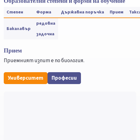
Образователни степени и форми на обучение
Степен
Форма
Държавна поръчка
Прием
Такс
редовна
Бакалавър
задочна
Прием
Приемният изпит е по биология.
Университет
Професии