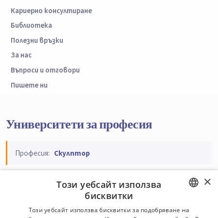
Кариерно консултиране
Библиотека
Полезни връзки
За нас
Въпроси и отговори
Пишете ни
Университети за професия
Професия:
Скулптор
×
Подреди по:
Име
Тип
Регион
Специалности
Този уебсайт използва
Професии
бисквитки
BULGARIAN
Този уебсайт използва бисквитки за подобряване на