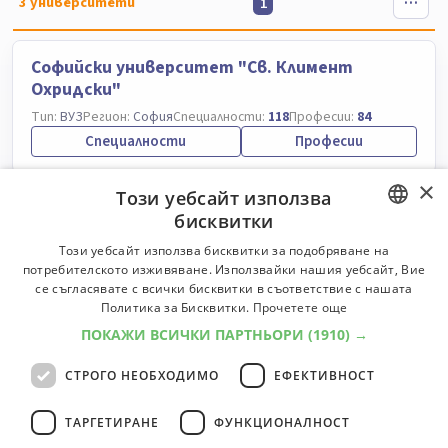
3
университети
1
Софийски университет "Св. Климент
Охридски"
Тип:
ВУЗ
Регион:
София
Специалности:
118
Професии:
84
Специалности
Професии
×
Този уебсайт използва
Академия за музикално, танцово и
бисквитки
изобразително изкуство - Пловдив
BULGARIAN
Тип:
ВУЗ
Регион:
Пловдив
Специалности:
29
Професии:
14
Този уебсайт използва бисквитки за подобряване на
потребителското изживяване. Използвайки нашия уебсайт, Вие
Специалности
Професии
ENGLISH
се съгласявате с всички бисквитки в съответствие с нашата
Политика за Бисквитки.
Прочетете още
Национална музикална академия "Професор
ПОКАЖИ ВСИЧКИ ПАРТНЬОРИ
(1910) →
Панчо Владигеров" - София
СТРОГО НЕОБХОДИМО
ЕФЕКТИВНОСТ
Тип:
ВУЗ
Регион:
София
Специалности:
39
Професии:
9
Специалности
Професии
ТАРГЕТИРАНЕ
ФУНКЦИОНАЛНОСТ